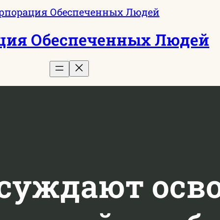
ция Обеспеченных Людей
бсуждают осв