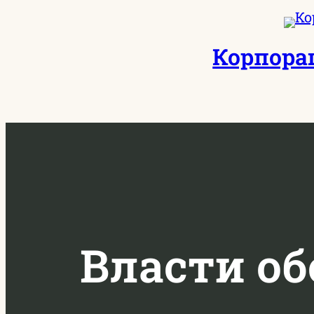
Перейти
к
Корпора
содержимому
Власти о