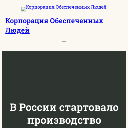
Перейти
к
Корпорация Обеспеченных
содержимому
Людей
В России стартовало
производство