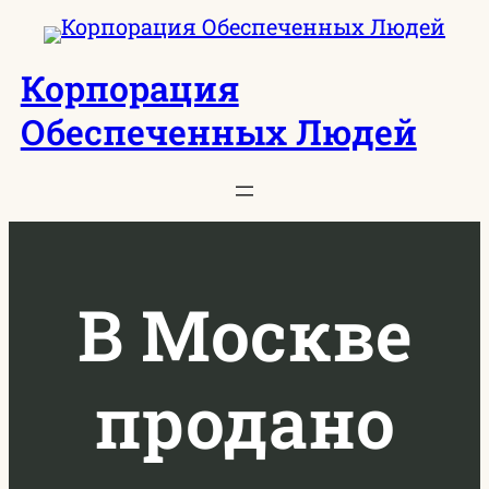
Перейти
к
Корпорация
содержимому
Обеспеченных Людей
В Москве
продано