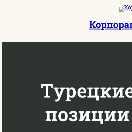
Перейти
к
Корпора
содержимому
Турецки
позиции