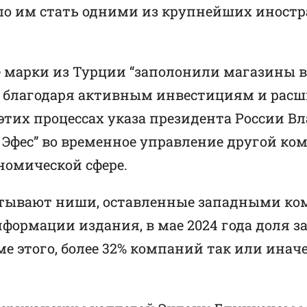
ило им стать одними из крупнейших иностр
е марки из Турции “заполонили магазины в
 благодаря активным инвестициям и расши
этих процессах указа президента России Вл
 Эфес” во временное управление другой ко
номической сфере.
атывают ниши, оставленные западными ко
информации издания, в мае 2024 года доля
ме этого, более 32% компаний так или инач