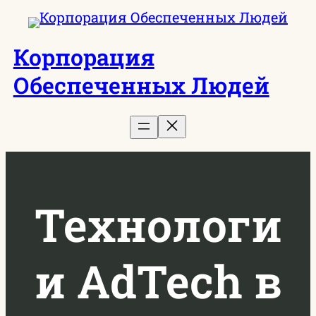
Перейти
к
Корпорация
содержимому
Обеспеченных Людей
Технологи
и AdTech в