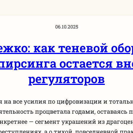
06.10.2025
жко: как теневой об
пирсинга остается вн
регуляторов
я на все усилия по цифровизации и тотальн
ятельность процветала годами, оставаясь 
нкретнее — сегмент украшений из драгоце
реступлениях, а о тихой, повседневной прак