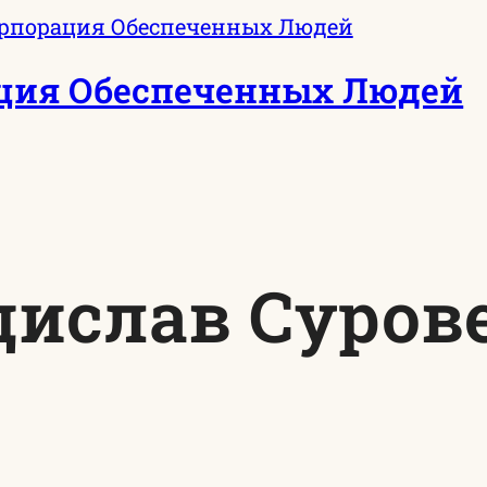
ция Обеспеченных Людей
дислав Суров