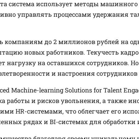
та система использует методы машинного 
тивно управлять процессами удержания т
сь компаниям до 2 миллионов рублей на од
птацию новых работников. Текучесть кадро
т нагрузку на оставшихся сотрудников. Но
влетворенности и настроения сотрудников 
Machine-learning Solutions for Talent Enga
ка работы и рисков увольнения, а также и
ми HR-системами, что облегчает его испо
менных рядах и BI-системах для обработки
мущества благодаря своему уникальному 