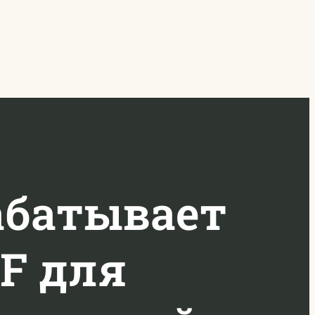
абатывает
F для