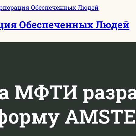
ция Обеспеченных Людей
а МФТИ разр
форму AMSTE