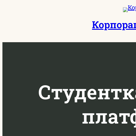
Перейти
к
Корпора
содержимому
Студентк
плат