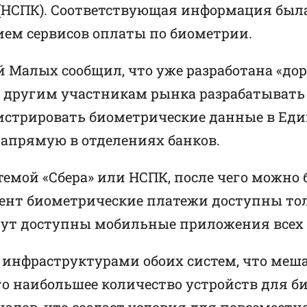
НСПК). Соответствующая информация была 
ием сервисов оплаты по биометрии.
Малых сообщил, что уже разработана «доро
 другим участникам рынка разрабатывать 
истрировать биометрические данные в Еди
апрямую в отделениях банков.
емой «Сбера» или НСПК, после чего можно
нт биометрические платежи доступны тол
ут доступны мобильные приложения всех б
 инфраструктурами обоих систем, что меш
го наибольшее количество устройств для б
алов, что создаст условия для повсеместн