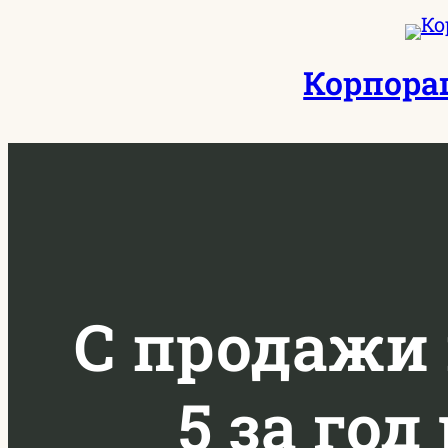
Перейти
к
Корпора
содержимому
С продажи 
5 за год