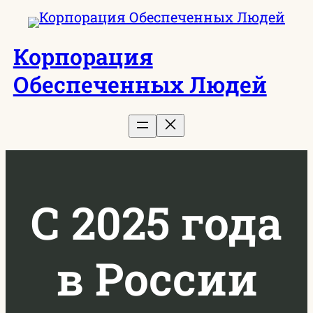
Перейти
к
Корпорация
содержимому
Обеспеченных Людей
С 2025 года
в России