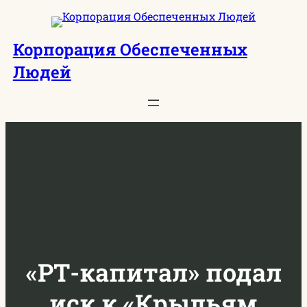
Перейти
к
Корпорация Обеспеченных
содержимому
Людей
«РТ-капитал» подал
иск к «Крыльям