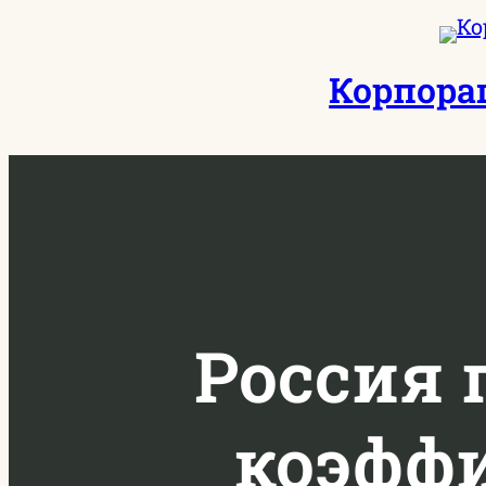
Перейти
к
Корпора
содержимому
Россия 
коэфф