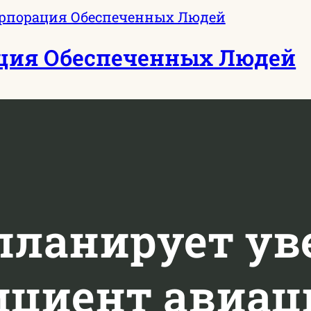
ция Обеспеченных Людей
планирует у
ициент авиац