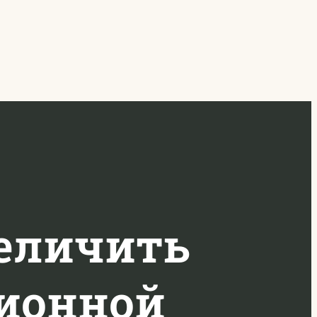
величить
ионной