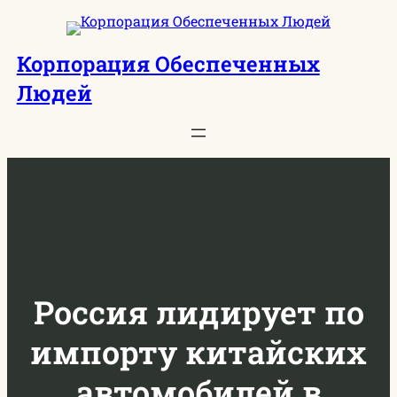
Перейти
к
Корпорация Обеспеченных
содержимому
Людей
Россия лидирует по
импорту китайских
автомобилей в