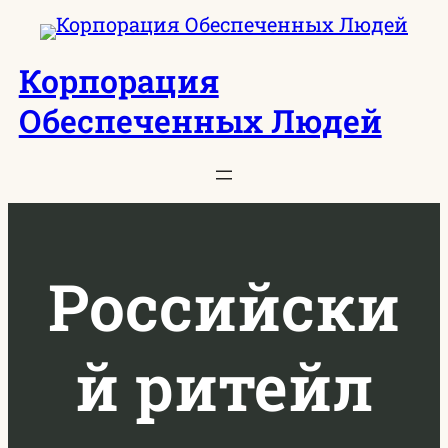
Перейти
к
Корпорация
содержимому
Обеспеченных Людей
Российски
й ритейл