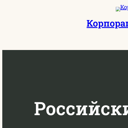
Перейти
к
Корпора
содержимому
Российск