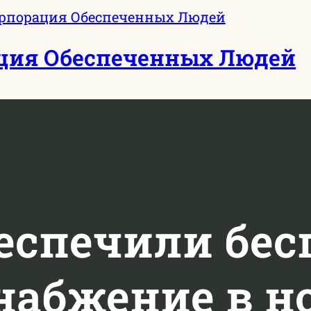
ция Обеспеченных Людей
беспечили бес
набжение в н