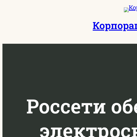
Перейти
к
Корпора
содержимому
Россети о
электрос