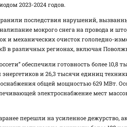
одом 2023-2024 годов.
странили последствия нарушений, вызван
налипание мокрого снега на провода и шт
авок и механических очисток гололедно-из
кВ в различных регионах, включая Поволжь
оссети” обеспечили готовность более 10,8
 энергетиков и 26,3 тысячи единиц техники
роснабжения общей мощностью 629 МВт. Ос
спечивающей электроснабжение мест массо
аранее перешли на усиленное дежурство, а