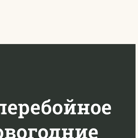
перебойное
овогодние