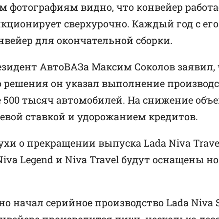
м фотографиям видно, что конвейер работа
ионирует сверхурочно. Каждый год с его л
нвейер для окончательной сборки.
резидент АвтоВАЗа Максим Соколов заявил, 
 решения он указал выполнение производст
 500 тысяч автомобилей. На снижение объ
евой ставкой и удорожанием кредитов.
и о прекращении выпуска Lada Niva Travel
о Niva Legend и Niva Travel будут оснащен
о начал серийное производство Lada Niva S
нвейере производится лишь несколько дес