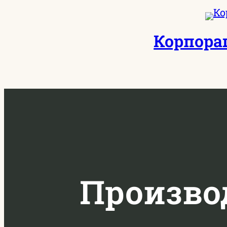
Перейти
к
Корпора
содержимому
Производ