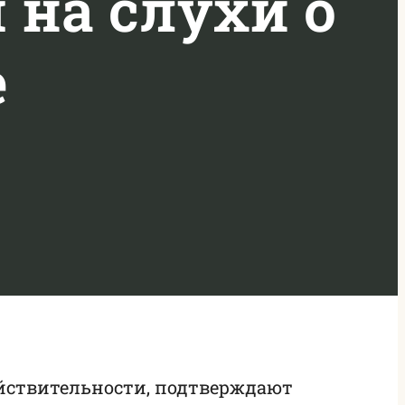
 на слухи о
е
ействительности, подтверждают