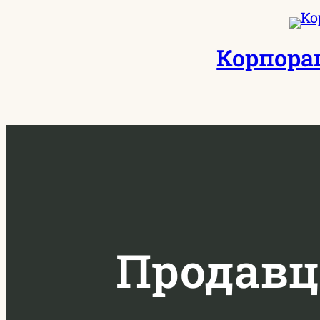
Перейти
к
Корпора
содержимому
Продавц