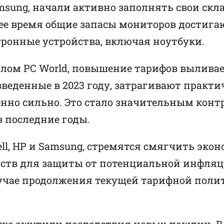
Samsung, начали активно заполнять свои с
щее время общие запасы мониторов достига
тронные устройства, включая ноутбуки.
ом PC World, повышение тарифов выливае
введенные в 2023 году, затрагивают практи
нно сильно. Это стало значительным конт
 последние годы.
ll, HP и Samsung, стремятся смягчить эк
йств для защиты от потенциальной инфляц
случае продолжения текущей тарифной поли
же ощутили последствия новых пошлин. В 