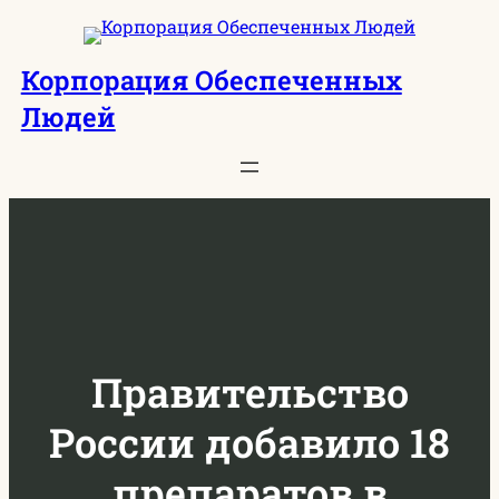
Перейти
к
Корпорация Обеспеченных
содержимому
Людей
Правительство
России добавило 18
препаратов в