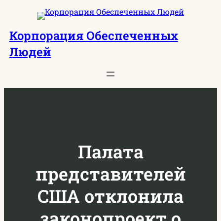
Перейти
к
Корпорация Обеспеченных
содержимому
Людей
Палата
представителей
США отклонила
законопроект о