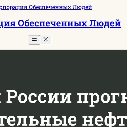
ция Обеспеченных Людей
России прог
тельные нефт