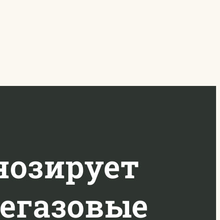
нозирует
егазовые