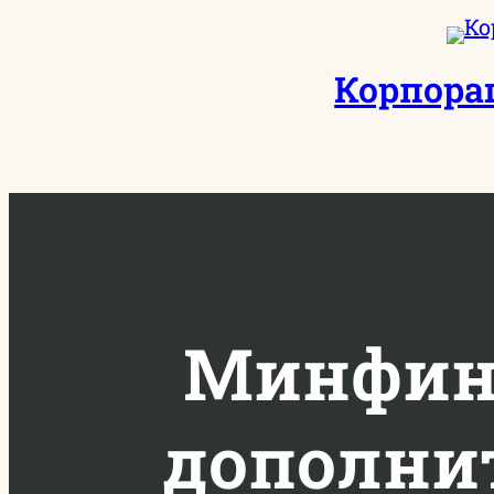
Перейти
к
Корпора
содержимому
Минфин 
дополни