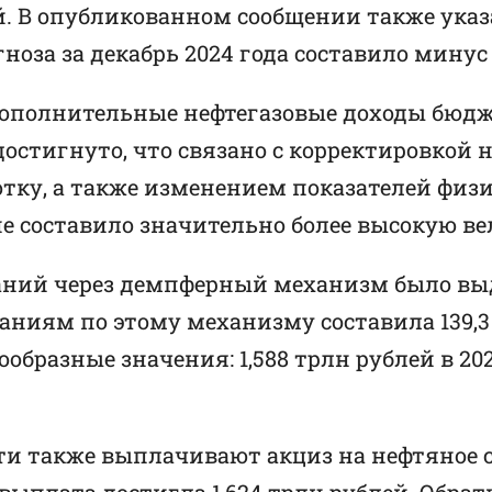
ей. В опубликованном сообщении также ука
оза за декабрь 2024 года составило минус 
дополнительные нефтегазовые доходы бюдже
остигнуто, что связано с корректировкой 
отку, а также изменением показателей физи
ние составило значительно более высокую в
ний через демпферный механизм было выдел
ниям по этому механизму составила 139,3 
азные значения: 1,588 трлн рублей в 2023 г
 также выплачивают акциз на нефтяное сы
я выплата достигла 1,624 трлн рублей. Обра