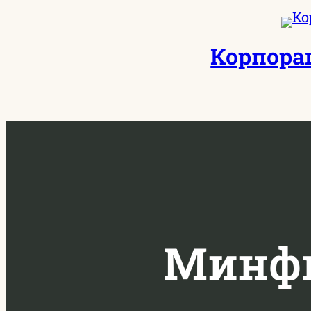
Перейти
к
Корпора
содержимому
Минфи