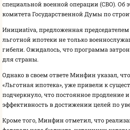
специальной военной операции (СВО). Об э
комитета Государственной Думы по стро
Инициativa, предложенная председателем
льготной ипотеки не только военнослужащ
гибели. Ожидалось, что программа затро
для страны.
Однако в своем ответе Минфин указал, ч
«Льготная ипотека», уже привели к суще
подчеркнуло, что постоянное продление 
эффективность в достижении целей по у
Кроме того, Минфин отметил, что реализ
федерального бюджета, источники которы