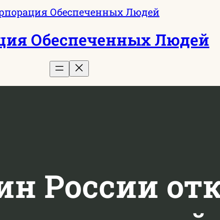
ция Обеспеченных Людей
н России от