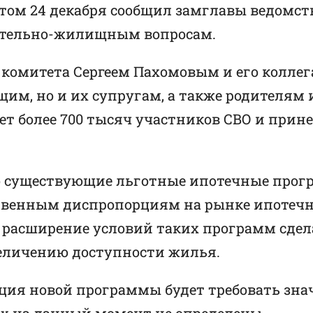
том 24 декабря сообщил замглавы ведомств
ительно-жилищным вопросам.
 комитета Сергеем Пахомовым и его коллег
им, но и их супругам, а также родителям
нет более 700 тысяч участников СВО и при
то существующие льготные ипотечные прогр
ственным диспропорциям на рынке ипотечн
и расширение условий таких программ сдел
величению доступности жилья.
ация новой программы будет требовать зн
х на данный момент не определены.