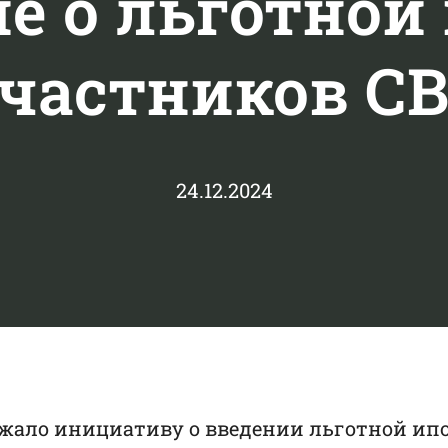
е о льготной 
частников С
24.12.2024
жало инициативу о введении льготной ипо