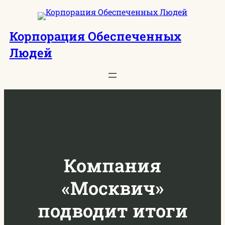
Перейти
к
Корпорация Обеспеченных
содержимому
Людей
Компания
«Москвич»
подводит итоги