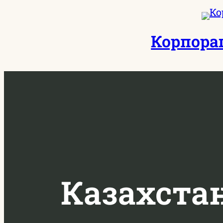
Перейти
к
Корпора
содержимому
Казахста