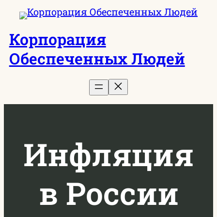
Перейти
к
Корпорация
содержимому
Обеспеченных Людей
Инфляция
в России