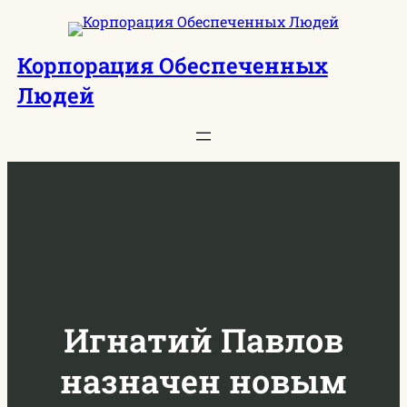
Перейти
к
Корпорация Обеспеченных
содержимому
Людей
Игнатий Павлов
назначен новым