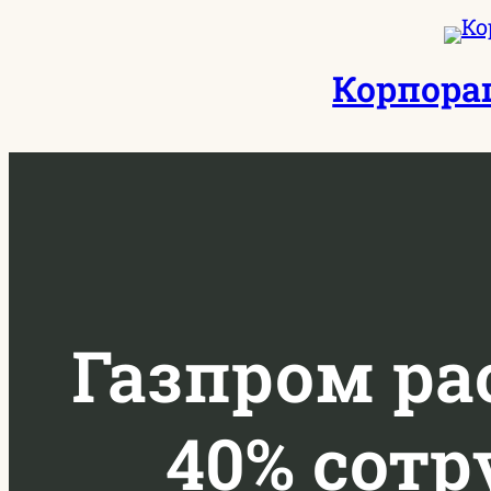
Перейти
к
Корпора
содержимому
Газпром ра
40% сот