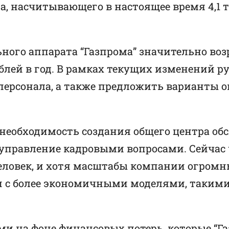
, насчитывающего в настоящее время 4,1 
ьного аппарата “Газпрома” значительно воз
блей в год. В рамках текущих изменений р
 персонала, а также предложить варианты
на необходимость создания общего центра 
и управление кадровыми вопросами. Сейчас
 человек, и хотя масштабы компании огром
и с более экономичными моделями, такими
 на фоне финансовых потерь, которые “Газп