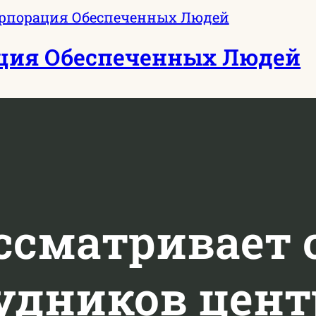
ция Обеспеченных Людей
ссматривает
рудников цент