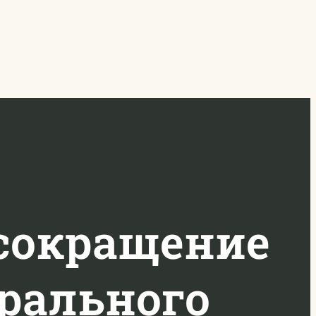
 сокращение
рального