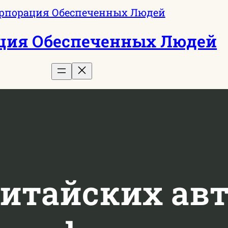
ция Обеспеченных Людей
китайских ав