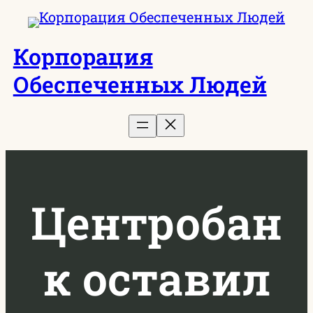
Перейти
к
Корпорация
содержимому
Обеспеченных Людей
Центробан
к оставил