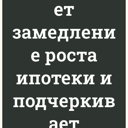
ет
замедлени
е роста
ипотеки и
подчеркив
ает