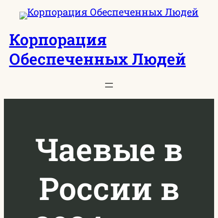
Перейти
к
Корпорация
содержимому
Обеспеченных Людей
Чаевые в
России в