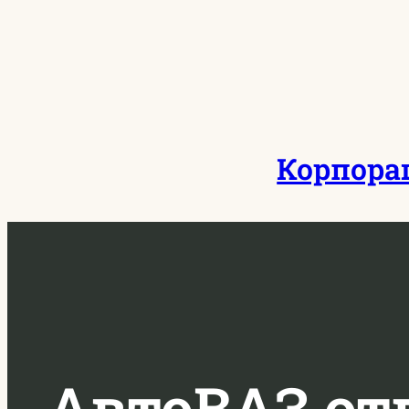
Перейти
к
содержимому
Корпора
АвтоВАЗ от