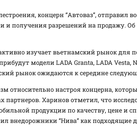
естроения, концерн “Автоваз”, отправил 
 и получения разрешений на продажу. Об
 активно изучает вьетнамский рынок для 
рибудут модели LADA Granta, LADA Vesta, NI
ский рынок ожидаются к середине следующ
зм относительно настроя концерна, котор
х партнеров. Харинов отметил, что исслед
обильной продукции по качеству, цене и с
елил внедорожники “Нива” как подходящие 