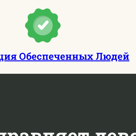
ция Обеспеченных Людей
правляет дев