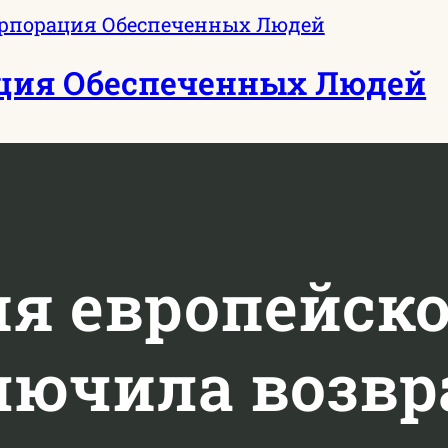
ция Обеспеченных Людей
я европейско
лючила возв