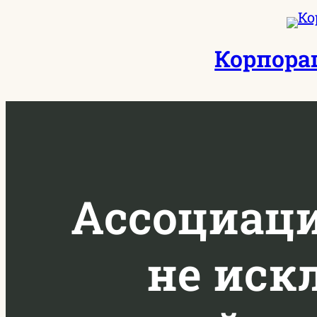
Перейти
к
Корпора
содержимому
Ассоциаци
не иск