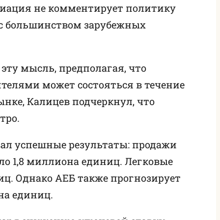
оциация не комментирует политику
 с большинством зарубежных
эту мысль, предполагая, что
телями может состояться в течение
ынке, Калицев подчеркнул, что
тро.
вал успешные результаты: продажи
ло 1,8 миллиона единиц. Легковые
иц. Однако АЕБ также прогнозирует
на единиц.