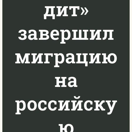
дит»
завершил
миграцию
на
российску
ю