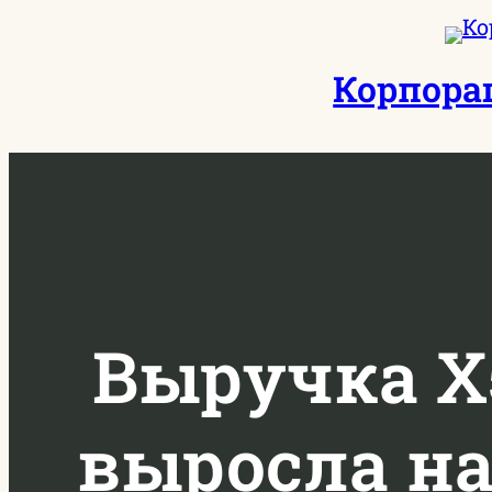
Перейти
к
Корпора
содержимому
Выручка X5
выросла на 