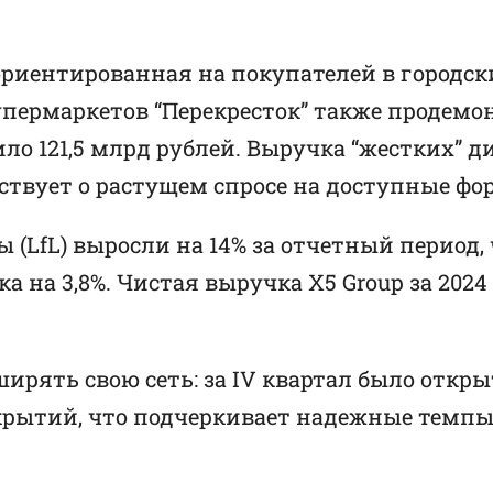
 ориентированная на покупателей в городск
ь супермаркетов “Перекресток” также проде
ило 121,5 млрд рублей. Выручка “жестких” 
ьствует о растущем спросе на доступные ф
 (LfL) выросли на 14% за отчетный период,
 на 3,8%. Чистая выручка X5 Group за 2024 
ять свою сеть: за IV квартал было открыто
открытий, что подчеркивает надежные темп