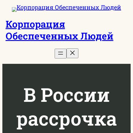
Перейти
к
Корпорация
содержимому
Обеспеченных Людей
В России
рассрочка