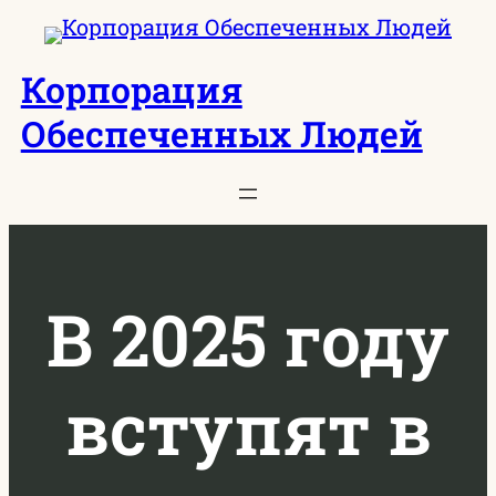
Перейти
к
Корпорация
содержимому
Обеспеченных Людей
В 2025 году
вступят в