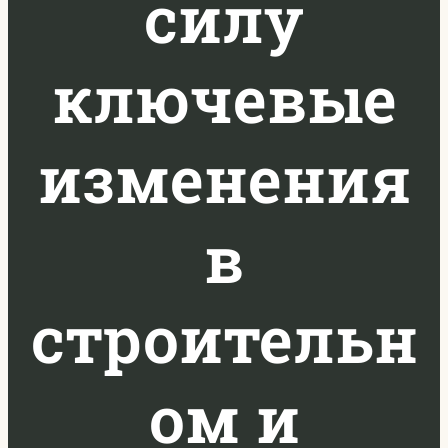
силу
ключевые
изменения
в
строительн
ом и