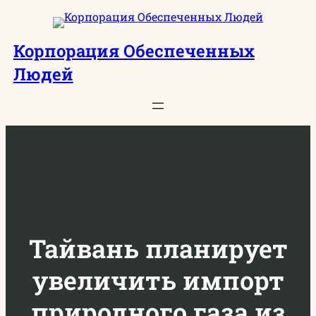
Перейти
к
Корпорация Обеспеченных
содержимому
Людей
Тайвань планирует
увеличить импорт
природного газа из