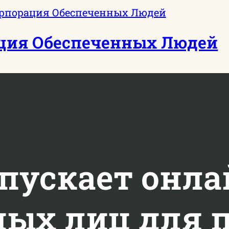
ция Обеспеченных Людей
апускает онла
ных лиц для 