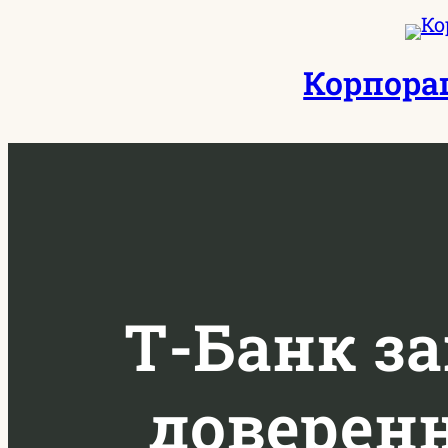
Перейти
к
Корпора
содержимому
Т-Банк з
доверен