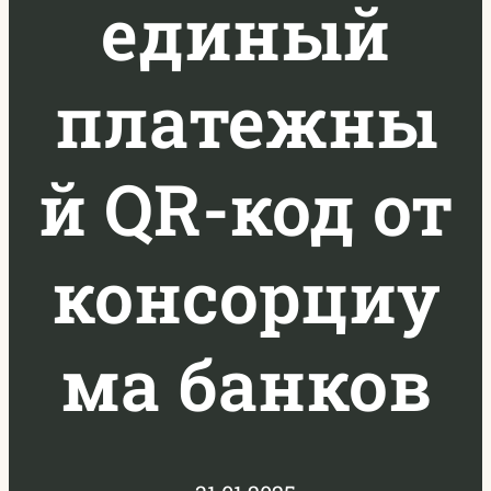
единый
платежны
й QR-код от
консорциу
ма банков