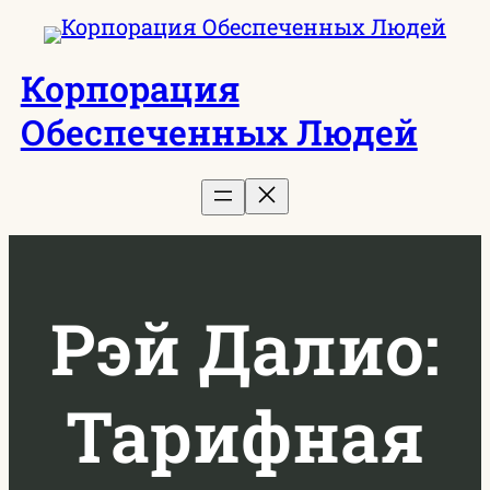
Перейти
к
Корпорация
содержимому
Обеспеченных Людей
Рэй Далио:
Тарифная