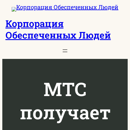
Перейти
к
Корпорация
содержимому
Обеспеченных Людей
МТС
получает