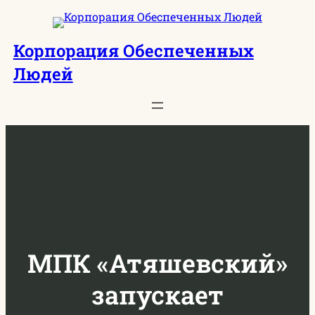
Перейти
к
Корпорация Обеспеченных
содержимому
Людей
МПК «Атяшевский»
запускает