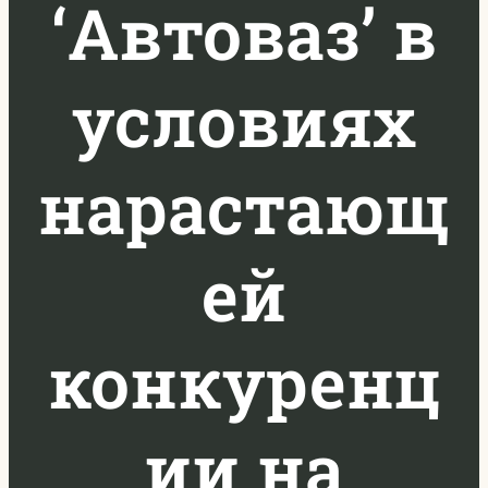
‘Автоваз’ в
условиях
нарастающ
ей
конкуренц
ии на