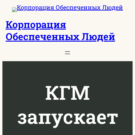
Перейти
к
Корпорация
содержимому
Обеспеченных Людей
КГМ
запускает