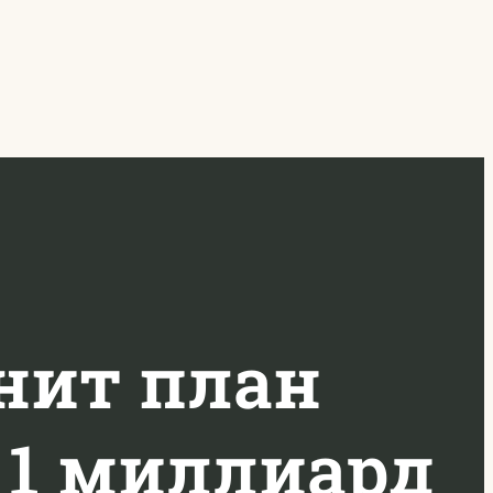
нит план
а 1 миллиард