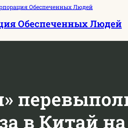
ция Обеспеченных Людей
м» перевыпол
за в Китай н