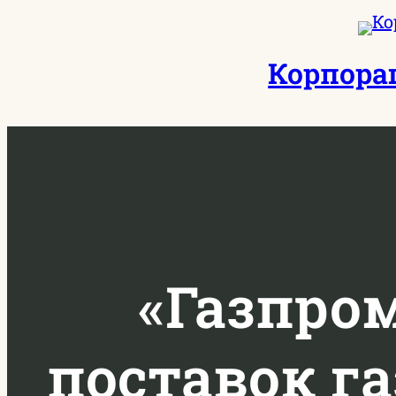
Перейти
к
Корпора
содержимому
«Газпро
поставок га