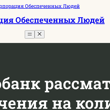
ция Обеспеченных Людей
банк рассма
чения на кол