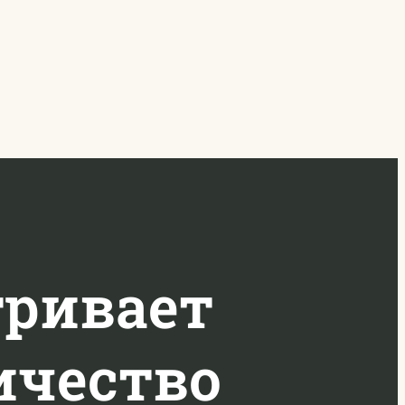
тривает
ичество