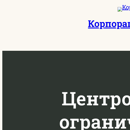
Перейти
к
Корпора
содержимому
Центро
ограни