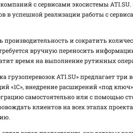
компаний с сервисами экосистемы ATI.SU. 
ов в успешной реализации работы с серви
ть производительность и сократить количе
отребуется вручную переносить информац
кратит время на выполнение рутинных опер
жа грузоперевозок ATI.SU» предлагает три 
й «1С», внедрение расширений «под ключ
грацию самостоятельно или с помощью сто
овождать клиентов на всех этапах проекта
ию.
, отдел готов предоставить как готовые р