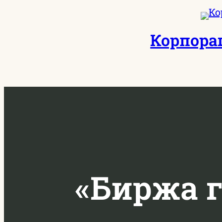
Перейти
к
Корпора
содержимому
«Биржа г